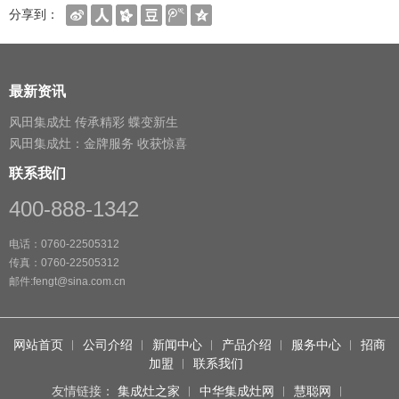
分享到：
最新资讯
风田集成灶 传承精彩 蝶变新生
风田集成灶：金牌服务 收获惊喜
联系我们
400-888-1342
电话：0760-22505312
传真：0760-22505312
邮件:fengt@sina.com.cn
网站首页
︱
公司介绍
︱
新闻中心
︱
产品介绍
︱
服务中心
︱
招商
加盟
︱
联系我们
友情链接：
集成灶之家
︱
中华集成灶网
︱
慧聪网
︱