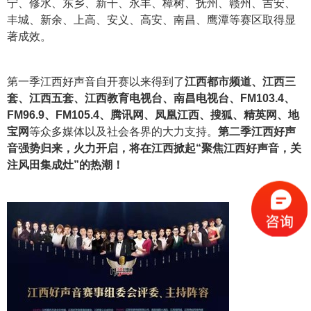
宁、修水、东乡、新干、永丰、樟树、抚州、赣州、吉安、
丰城、新余、上高、安义、高安、南昌、鹰潭等赛区取得显
著成效。
第一季江西好声音自开赛以来得到了
江西都市频道、江西三
套、江西五套、江西教育电视台、南昌电视台、FM103.4、
FM96.9、FM105.4、腾讯网、凤凰江西、搜狐、精英网、地
宝网
等众多媒体以及社会各界的大力支持。
第二季江西好声
音强势归来，火力开启，将在江西掀起“聚焦江西好声音，关
注风田集成灶”的热潮！